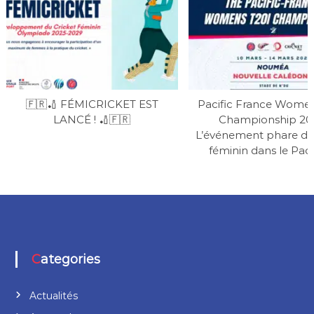
C
r
i
c
k
e
t
🇫🇷🏏 FÉMICRICKET EST
Pacific France Women
LANCÉ ! 🏏🇫🇷
Championship 202
L’événement phare du 
féminin dans le Paci
Categories
Actualités