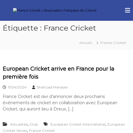
A
l
F
V
l
i
r
b
e
a
Étiquette :
France Cricket
r
r
n
e
a
r
c
u
C
Accueil
France Cricket
e
c
r
o
C
i
c
n
r
k
t
i
European Cricket arrive en France pour la
e
e
c
t
première fois
n
k
u
11/04/2024
Shahzad Mansoor
e
t
France Cricket est ravi d’annoncer deux prochains
événements de cricket en collaboration avec European
|
Cricket, qui auront lieu à Dreux, […]
A
s
,
,
s
Actualités
Club
European Cricket International
European
,
Cricket Series
France Cricket
o