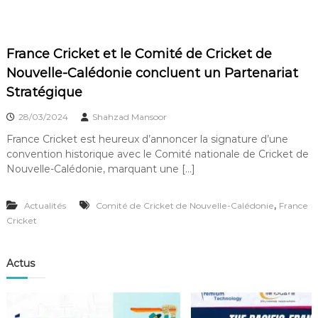
c
i
a
France Cricket et le Comité de Cricket de
t
Nouvelle-Calédonie concluent un Partenariat
i
Stratégique
o
n
28/03/2024
Shahzad Mansoor
F
France Cricket est heureux d’annoncer la signature d’une
r
convention historique avec le Comité nationale de Cricket de
a
Nouvelle-Calédonie, marquant une […]
n
ç
,
Actualités
Comité de Cricket de Nouvelle-Calédonie
France
a
Cricket
i
s
Actus
e
d
e