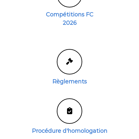
C
r
Compétitions FC
i
c
2026
k
e
t
Règlements
Procédure d'homologation