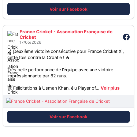
C
r
Voir sur Facebook
i
c
k
France Cricket - Association Française de
e
Cricket
17/05/2026
t
🏏 Deuxième victoire consécutive pour France Cricket XI,
cette fois contre la Croatie ! 🔥
Très belle performance de l’équipe avec une victoire
impressionnante par 82 runs.
👏 Félicitations à Usman Khan, élu Player of…
Voir plus
Voir sur Facebook