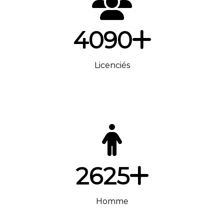
4090
Licenciés
2625
Homme