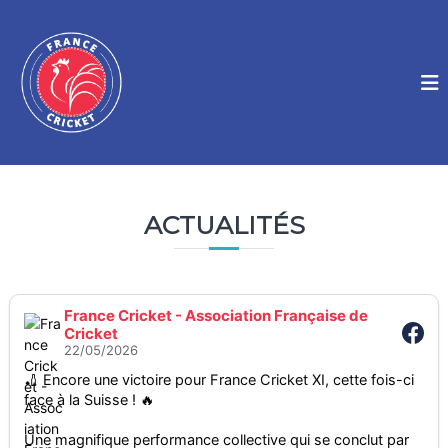
A
l
F
V
i
l
r
b
e
a
r
r
n
e
a
r
c
u
C
e
c
r
C
i
o
c
n
r
k
t
ACTUALITÉS
i
e
e
c
t
n
k
u
e
France Cricket - Association Française de
t
Cricket
|
22/05/2026
A
🏏 Encore une victoire pour France Cricket XI, cette fois-ci
s
face à la Suisse ! 🔥
s
o
Une magnifique performance collective qui se conclut par