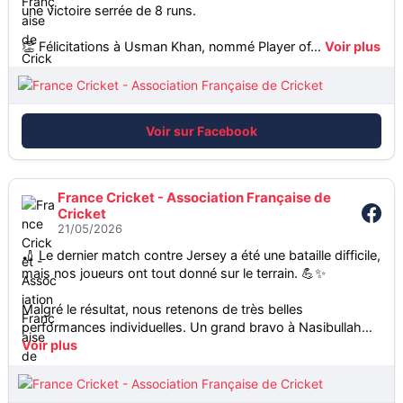
une victoire serrée de 8 runs.
c
i
👏 Félicitations à Usman Khan, nommé Player of…
Voir plus
a
t
i
o
Voir sur Facebook
n
F
r
France Cricket - Association Française de
a
Cricket
n
21/05/2026
ç
🏏 Le dernier match contre Jersey a été une bataille difficile,
a
mais nos joueurs ont tout donné sur le terrain. 💪✨
i
Malgré le résultat, nous retenons de très belles
s
performances individuelles. Un grand bravo à Nasibullah…
e
Voir plus
d
e